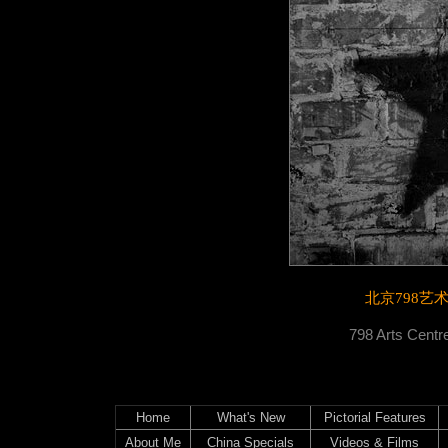
北京798艺
798 Arts Centre
Home
What's New
Pictorial Features
About Me
China Specials
Videos & Films