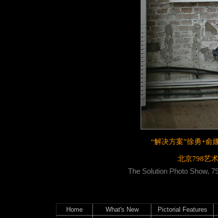
“解决方案”徐勇+俞娜
北京798艺
The Solution Photo Show, 79
Home
What's New
Pictorial Features