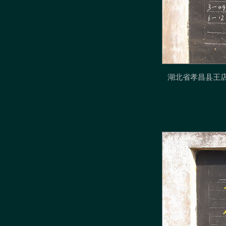
湖北省
孝昌县王店