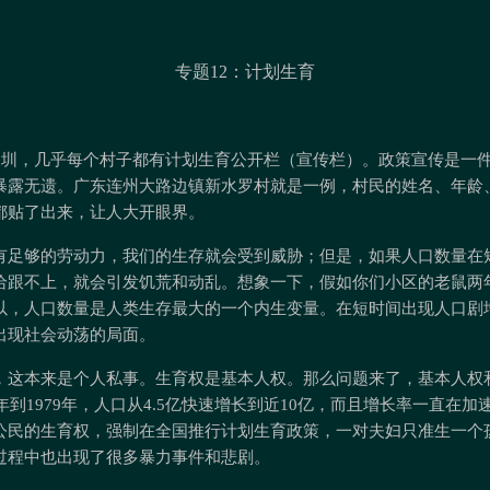
专题12：计划生育
到深圳，几乎每个村子都有计划生育公开栏（宣传栏）。政策宣传是一
暴露无遗。广东连州大路边镇新水罗村就是一例，村民的姓名、年龄
都贴了出来，让人大开眼界。
有足够的劳动力，我们的生存就会受到威胁；但是，如果人口数量在
给跟不上，就会引发饥荒和动乱。想象一下，假如你们小区的老鼠两
以，人口数量是人类生存最大的一个内生变量。在短时间出现人口剧
出现社会动荡的局面。
，这本来是个人私事。生育权是基本人权。那么问题来了，基本人权
9年到1979年，人口从4.5亿快速增长到近10亿，而且增长率一直在
公民的生育权，强制在全国推行计划生育政策，一对夫妇只准生一个
过程中也出现了很多暴力事件和悲剧。