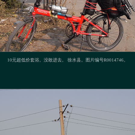
10元超低价套浴。没敢进去。 徐水县。图片编号R0014746。