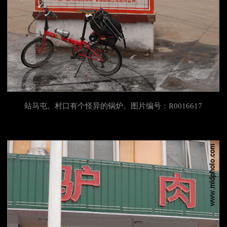
站马屯。村口有个怪异的锅炉。图片编号：R0016617