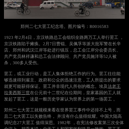
郑州二七大罢工纪念塔。图片编号：
R0016583
1923
年
2
月
4
日，京汉铁路总工会组织全路两万工人举行罢工 ，
京汉铁路陷于瘫痪。
2
月
7
日曹锟、吴佩孚等派大批军警在长辛
店、郑州和武汉江岸等处进行镇压，总工会江岸分会委员长、
共产党员林祥谦和总工会法律顾问、共产党员施洋等
52
人被
杀，
300
多人受伤。
罢工，或工业行动，是工人集体拒绝工作的行为。罢工往往能
够迅速得到雇主、政府和公众的迅速注意，工人所提出的要求
就更可能获得保证。罢工并非现代人所创的概念。埃及
法老王
拉美西斯三世
在公元前十二世纪在位期间，皇家墓园的工人就
发起了罢工，这是一般历史学家认为世界上的第一场罢工 。
郑州
二七
大罢工就规模来看在世界罢工事件中还排不上号，而
且二七大罢工以失败告终， 并没有什么值得炫耀。中国大陆高
调纪念
27
大罢工 值得深思。
1982年 ，在宪法修改案第三次全体