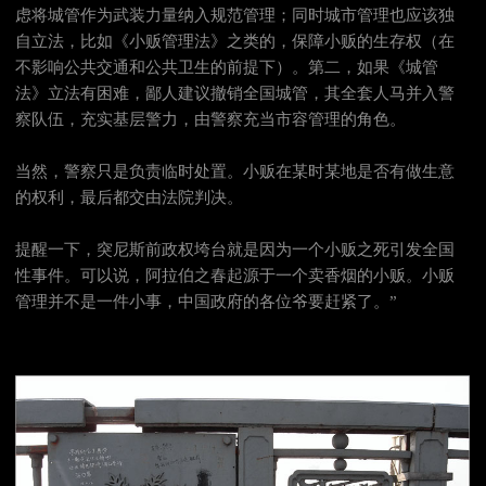
虑将城管作为武装力量纳入规范管理；同时城市管理也应该独
自立法，比如《小贩管理法》之类的，保障小贩的生存权（在
不影响公共交通和公共卫生的前提下）。第二，如果《城管
法》立法有困难，鄙人建议撤销全国城管，其全套人马并入警
察队伍，充实基层警力，由警察充当市容管理的角色。
当然，警察只是负责临时处置。小贩在某时某地是否有做生意
的权利，最后都交由法院判决。
提醒一下，突尼斯前政权垮台就是因为一个小贩之死引发全国
性事件。可以说，阿拉伯之春起源于一个卖香烟的小贩。小贩
管理并不是一件小事，中国政府的各位爷要赶紧了。”