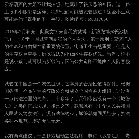
卖糖葫芦的大姐不让我拍照。她露出了很厌恶的神情。这一路
上很多小贩都是这样。我想他们可能被城管抓过？这些小生意
可能是他们谋生的唯一手段。图片编号：R0017656
2016年7月补充，此段文字来自我的微博（新浪微博@长沙杨
飞）：“关于中国城管问题我的个人看法，第一原则：应该把人
的生命和自由摆在最重要的位置。街道卫生当然重要，但是人
的生存权更重要，所以我认为小贩的生存权优先。当然，也不
是说小贩们就可以为所欲为，因为公共道路不能由个人随意侵
占。
城管在中国是一个灰色组织，它本身的合法性值得探讨。根据
国务院一个临时性的行政公文就成立全国性暴力组织，这没有
一点依法治国的气息。二十多年了，我们依然没有一个《城管
法》之类的正式法规。相比之下，武警就有《中华人民共和国
人民武装警察法》。没有法律约束，城管就如同黑社会，执法
各种不规范，堪称无法无天。
我有两点建议，一是赶紧启动立法程序，制订《城管法》，考