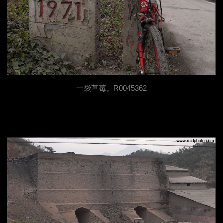
一袋草莓
。R0045362