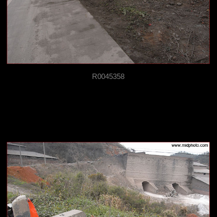
R0045358