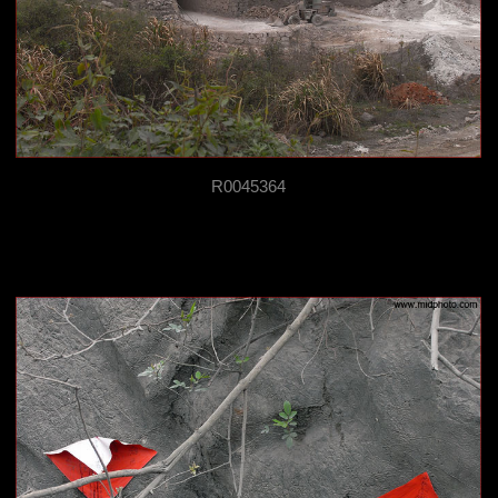
R0045364