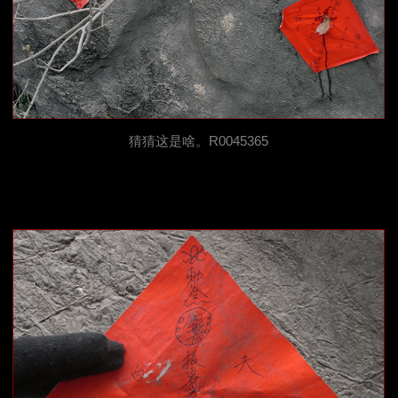
猜猜这是啥。R0045365