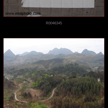
R0046345