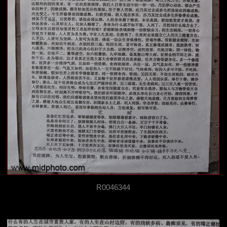
R0046344