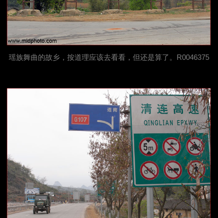
瑶族舞曲的故乡，按道理应该去看看，但还是算了。R0046375