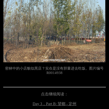
密林中的小店貌似黑店？实在是没有胆量进去吃饭。图片编号
R0014938
点击继续阅读：
Day 3，
Part B:
望都 - 定州