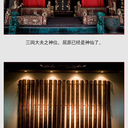
三闾大夫之神位。屈原已经是神仙了。