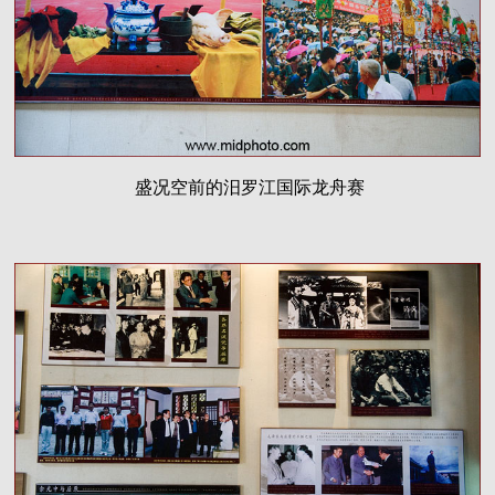
盛况空前的汨罗江国际龙舟赛