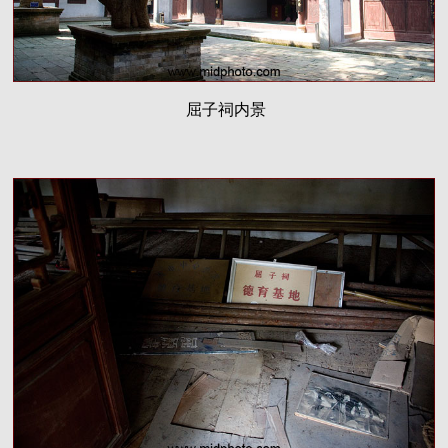
屈子祠内景