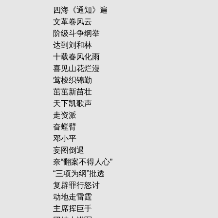
四海《通知》遍
文革卷风云
阶级斗争纲举
达到刘和林
十载春风化雨
喜见山花烂漫
莺梭织锦勤
茁茁新苗壮
天下凯歌声
走资派
奋螳臂
邓小平
妄图倒退
奈“翻案不得人心”
“三项为纲”批透
复辟罪行怒讨
动地走雷霆
主席挥巨手