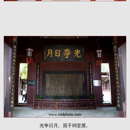
光争日月。屈子祠堂屋。