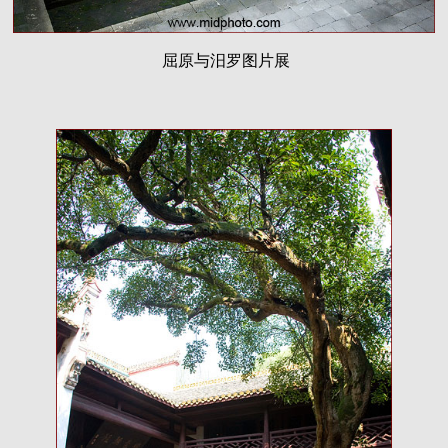
屈原与汨罗图片展