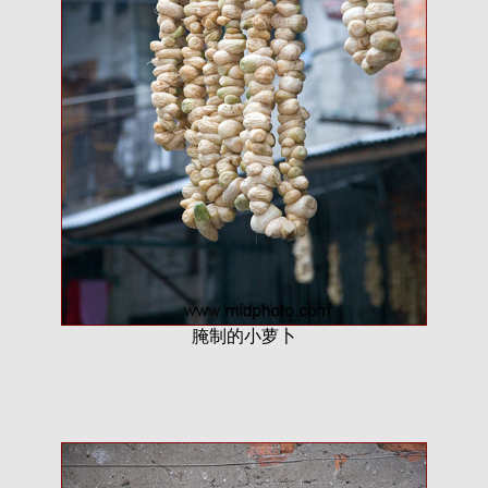
腌制的小萝卜