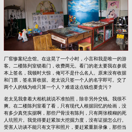
厂窖惨案纪念馆。在这晃了一个小时，小言和我是唯一的游
客。二楼陈列室锁着门，收费两元。看门的老太要我在参观
本上签名，我顿时大惊，俺可不是什么名人。原来没有收据
和门票，签名算收据。老太说只签一个人的名字即可。交了
两个人的钱为啥只算一个人？难道这点钱也要贪污？
老太见我拿着大相机就说不准拍照，除非另外交钱。我很不
爽。在二楼陈列室看了看，只有现代人根据回忆的绘画，没
有多少真凭实据啊，那些尸骨没有陈列，只有两张模糊的死
人坑照片。我觉得要赶紧加大挖掘力度，没有证据怎么行。
受害人访谈不能只有文字和照片，要赶紧重新录像，那些当