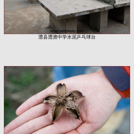
澧县澧澹中学水泥乒乓球台