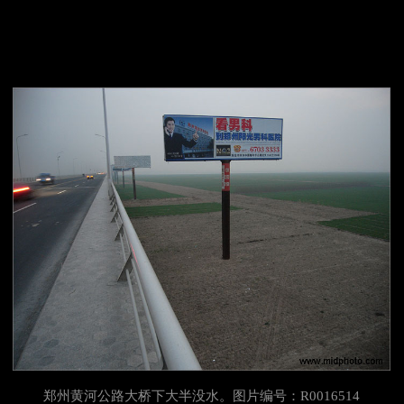
郑州黄河公路大桥下大半没水。图片编号：R0016514