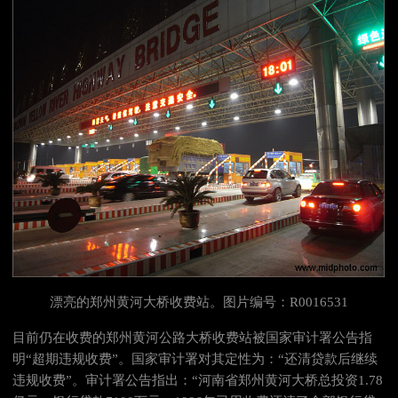
漂亮的郑州黄河大桥收费站。图片编号：R0016531
目前仍在收费的郑州黄河公路大桥收费站被国家审计署公告指
明“超期违规收费”。国家审计署对其定性为：“还清贷款后继续
违规收费”。审计署公告指出：“河南省郑州黄河大桥总投资1.78