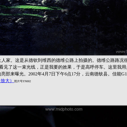
上人家。这是从德钦到维西的德维公路上拍摄的。德维公路路况
看见了这一束光线，正是我要的效果，于是高呼停车。这里我用点测
中间的亮部来曝光。2002年4月7日下午6点17分，云南德钦县。佳能
击放大）
照片号YN002