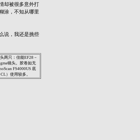
情却被很多意外打
糊涂，不知从哪里
么说，我还是挑些
头两只：佳能EF28－
下称Sigma镜头。胶卷如无
can FS4000US 底
（CL）使用较多。