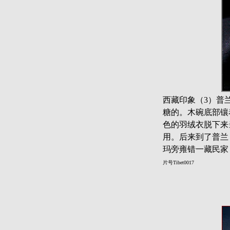
西藏印象（3）普
糖的。木碗底部镶
色的羽绒衣脱下来
用。后来到了普兰，
玛旁雍错一藏民家，佳
片号Tibet0017