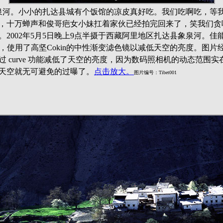
泉河。小小的扎达县城有个饭馆的凉皮真好吃。我们吃啊吃，等
，十万蝉声和俊哥疤女小妹扛着家伙已经拍完回来了，笑我们贪
。2002年5月5日晚上9点半摄于西藏阿里地区扎达县象泉河。佳
jpeg 模式，使用了高坚Cokin的中性渐变滤色镜以减低天空的亮度。图片经 p
过 curve 功能减低了天空的亮度，因为数码照相机的动态范围
天空就无可避免的过曝了。
点击放大。
图片编号：Tibet001