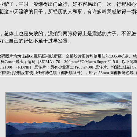
业驴子，平时一般懒得出门旅行。好不容易出门一次，行程和心
想这70天流浪的日子，所经历的人和事，有许多叫我感触得一塌
，总体上也是失败的，没拍到两张称得上是震撼的片子。不管怎
好让自己的记忆不至于过早发霉。
码图片均为佳能G1数码照相机所摄。全部胶片图片均使用佳能EOS30机身。镜
，以下称Canon镜头；适马（SIGMA）70－300mmAPO Macro Super F4-5.6，以
via100F （RDPIII） 反转片；另有少量富士 Provia400F 反转片。均通过佳能 CanoS
有特别说明没有使用任何滤色镜（偏振镜除外），Hoya 58mm 圆偏振滤色镜