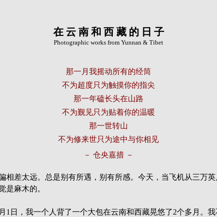
在 云 南 和 西 藏 的 日 子
Photographic works from Yunnan & Tibet
那一月我摇动所有的经筒
不为超度只为触摸你的指尖
那一年磕长头在山路
不为觐见只为贴着你的温暖
那一世转山
不为修来世只为途中与你相见
－ 仓央嘉措 －
偏相差太远。总是别有所遇，别有所感。今天，当飞机从三万英
觉是麻木的。
日至6月1日，我一个人背了一个大包在云南和西藏晃悠了2个多月。