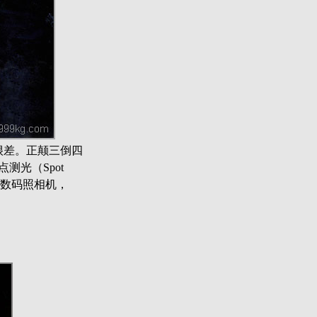
很差。正颠三倒四
光（Spot
G1数码照相机，