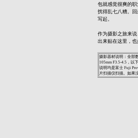
包就感觉很爽的职
扰得乱七八糟。回
写起。
作为摄影之旅来说
出来贴在这里，也
摄影器材说明：全部数
105mm F3.5-4.5
说明均是富士 Fuji Pro
片扫描仪扫描。如果没