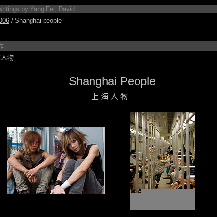
tings by Yang Fei, David
006
/ Shanghai people
作
海人物
Shanghai People
上 海 人 物