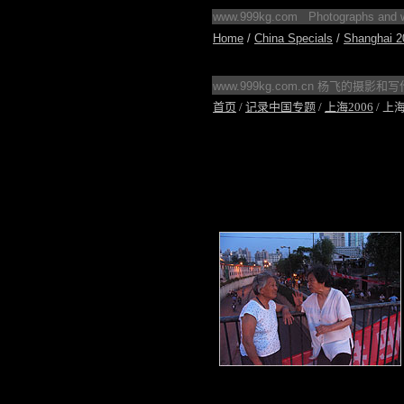
www.999kg.com Photographs and wri
Home
/
China Specials
/
Shangha
i
2
www.999kg.com.cn
杨飞的摄影和写
首页
/
记录中国专题
/
上海2006
/ 上