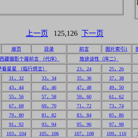
上一页
125,126
下一页
扉页
目录
前言
图片索引1
西藏摄影个展前言 （代序）
旅途谈性（序二）
萨看星星 （临行感言）
23，24
25，26
31，32
33，34
35，36
37，38
43，44
45，46
47，48
49，50
55，56
57，58
59，60
61，62
67，68
69，70
71，72
73，74
79，80
81，82
83，84
85，86
91，92
93，94
95，96
97，98
103，104
105，106
107，108
109，110