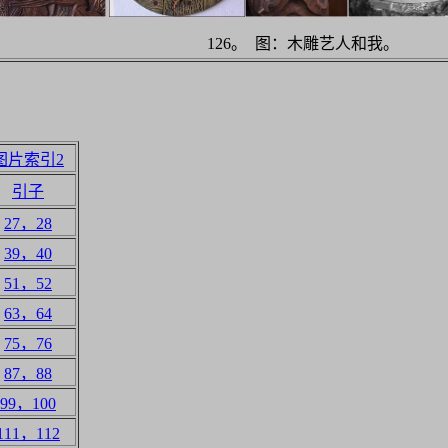
126。 图：木雕艺人和我。
图片索引2
引子
27，28
39，40
51，52
63，64
75，76
87，88
99，100
111，112