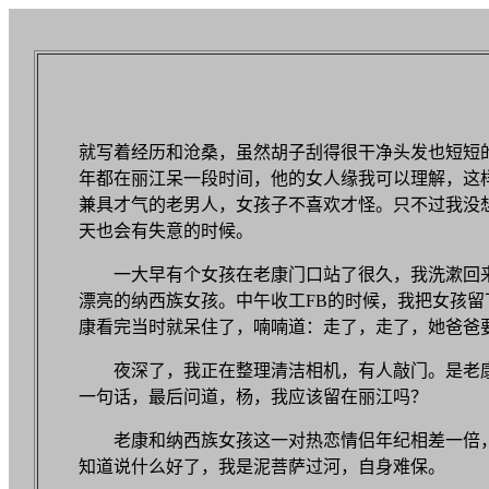
就写着经历和沧桑，虽然胡子刮得很干净头发也短短
年都在丽江呆一段时间，他的女人缘我可以理解，这
兼具才气的老男人，女孩子不喜欢才怪。只不过我没
天也会有失意的时候。
一大早有个女孩在老康门口站了很久，我洗漱回
漂亮的纳西族女孩。中午收工FB的时候，我把女孩留
康看完当时就呆住了，喃喃道：走了，走了，她爸爸
夜深了，我正在整理清洁相机，有人敲门。是老
一句话，最后问道，杨，我应该留在丽江吗？
老康和纳西族女孩这一对热恋情侣年纪相差一倍
知道说什么好了，我是泥菩萨过河，自身难保。