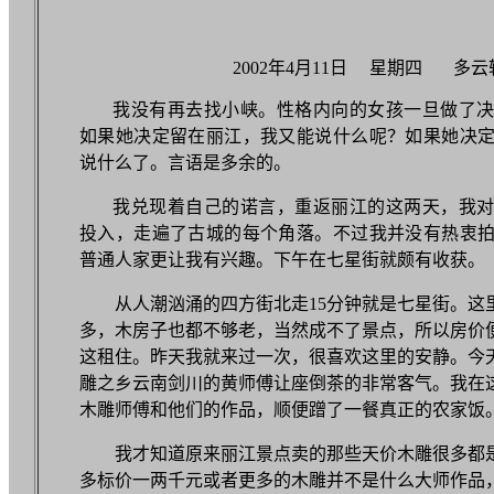
2002年4月11日 星期四 多云
我没有再去找小峡。性格内向的女孩一旦做了
如果她决定留在丽江，我又能说什么呢？如果她决
说什么了。言语是多余的。
我兑现着自己的诺言，重返丽江的这两天，我
投入，走遍了古城的每个角落。不过我并没有热衷
普通人家更让我有兴趣。下午在七星街就颇有收获。
从人潮汹涌的四方街北走15分钟就是七星街。这
多，木房子也都不够老，当然成不了景点，所以房价
这租住。昨天我就来过一次，很喜欢这里的安静。今
雕之乡云南剑川的黄师傅让座倒茶的非常客气。我在
木雕师傅和他们的作品，顺便蹭了一餐真正的农家饭
我才知道原来丽江景点卖的那些天价木雕很多都
多标价一两千元或者更多的木雕并不是什么大师作品