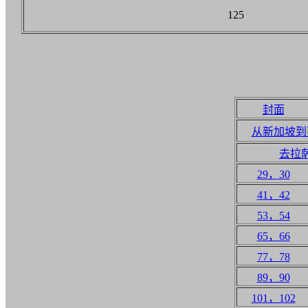
125
封面
从新加坡到
去拉
29，30
41，42
53，54
65，66
77，78
89，90
101，102