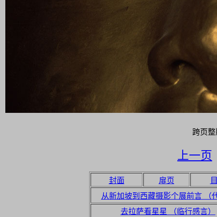
跨页整
上一页
封面
扉页
从新加坡到西藏摄影个展前言 （
去拉萨看星星 （临行感言）