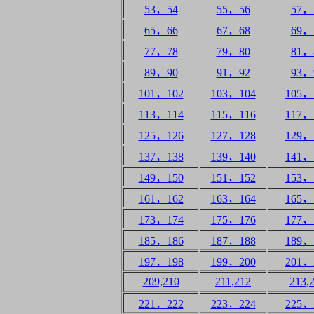
53，54
55，56
57，
65，66
67，68
69，
77，78
79，80
81，
89，90
91，92
93，
101，102
103，104
105，
113，114
115，116
117，
125，126
127，128
129，
137，138
139，140
141，
149，150
151，152
153，
161，162
163，164
165，
173，174
175，176
177，
185，186
187，188
189，
197，198
199，200
201，
209,210
211,212
213,
221，222
223，224
225，