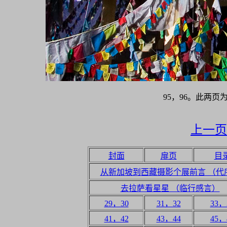
95，96。此两
上一页
封面
扉页
目
从新加坡到西藏摄影个展前言 （代
去拉萨看星星 （临行感言）
29，30
31，32
33，
41，42
43，44
45，